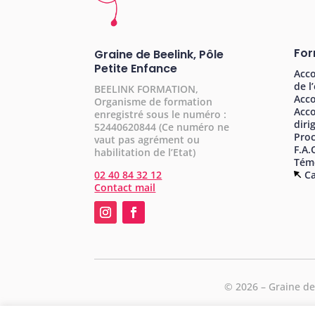
For
Graine de Beelink, Pôle
Petite Enfance
Acc
de l
BEELINK FORMATION,
Acco
Organisme de formation
Acc
enregistré sous le numéro :
diri
52440620844 (Ce numéro ne
Pro
vaut pas agrément ou
F.A.
habilitation de l’Etat)
Tém
02 40 84 32 12
Ca
Contact mail
©
2026 – Graine de