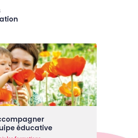
s
cation
ccompagner
uipe éducative