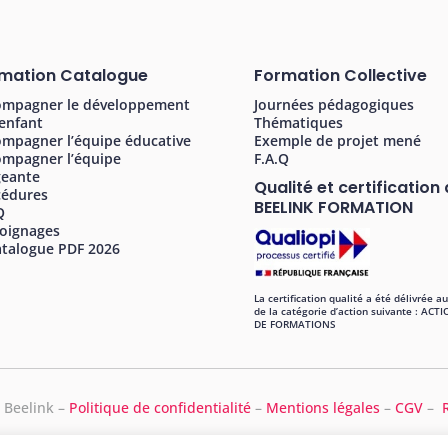
mation Catalogue
Formation Collective
ompagner le développement
Journées pédagogiques
’enfant
Thématiques
mpagner l’équipe éducative
Exemple de projet mené
ompagner l’équipe
F.A.Q
geante
Qualité et certification
cédures
BEELINK FORMATION
Q
oignages
talogue PDF 2026
La certification qualité a été délivrée au
de la catégorie d’action suivante : ACT
DE FORMATIONS
 Beelink –
Politique de confidentialité
–
Mentions légales
–
CGV
–