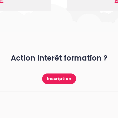
ns
V
Action interêt formation ?
Inscription