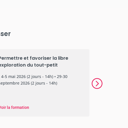
sser
Permettre et favoriser la libre
Détente et
exploration du tout-petit
les enfant
• 4-5 mai 2026 (2 jours - 14h) • 29-30
• 4-5 mai 202
septembre 2026 (2 jours - 14h)
septembre 20
Voir la formation
Voir la forma