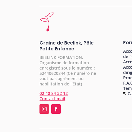
For
Graine de Beelink, Pôle
Petite Enfance
Acc
de l
BEELINK FORMATION,
Acco
Organisme de formation
Acc
enregistré sous le numéro :
diri
52440620844 (Ce numéro ne
Pro
vaut pas agrément ou
F.A.
habilitation de l’Etat)
Tém
02 40 84 32 12
Ca
Contact mail